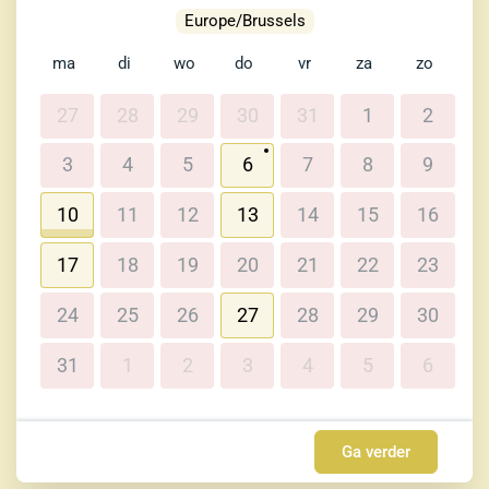
Europe/Brussels
ma
di
wo
do
vr
za
zo
27
28
29
30
31
1
2
3
4
5
6
7
8
9
10
11
12
13
14
15
16
17
18
19
20
21
22
23
24
25
26
27
28
29
30
31
1
2
3
4
5
6
Ga verder