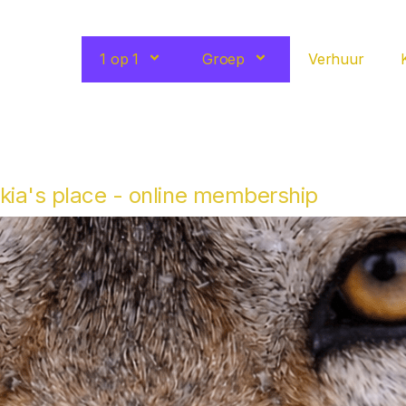
1 op 1
Groep
Verhuur
kia's place - online membership