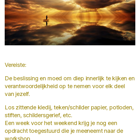
Vereiste:
De beslissing en moed om diep innerlijk te kijken en
verantwoordelijkheid op te nemen voor elk deel
van jezelf.
Los zittende kledij, teken/schilder papier, potloden,
stiften, schildersgerief, etc.
Een week voor het weekend krijg je nog een
opdracht toegestuurd die je meeneemt naar de
workshop.